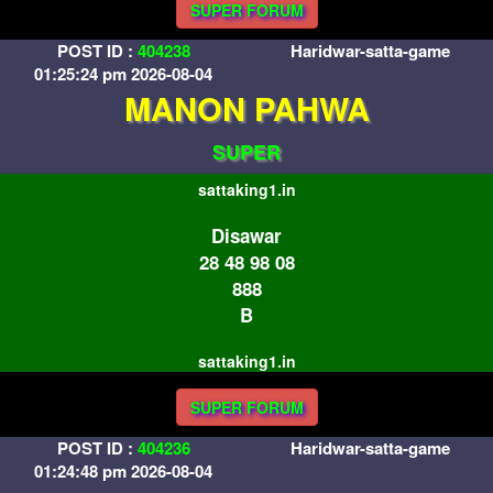
SUPER FORUM
POST ID :
404238
Haridwar-satta-game
01:25:24 pm 2026-08-04
MANON PAHWA
SUPER
sattaking1.in
Disawar
28 48 98 08
888
B
sattaking1.in
SUPER FORUM
POST ID :
404236
Haridwar-satta-game
01:24:48 pm 2026-08-04