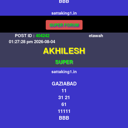
BBB
sattaking1.in
SUPER FORUM
POST ID :
404242
etawah
01:27:28 pm 2026-08-04
AKHILESH
SUPER
sattaking1.in
GAZIABAD
11
31 21
61
11111
BBB