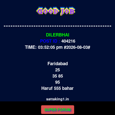
DILERBHAI
POST ID :
404216
TIME: 03:52:05 pm #2026-08-03#
Faridabad
25
35 85
95
Haruf 555 bahar
sattaking1.in
SUPER FORUM