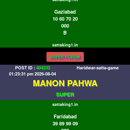
Gaziabad
10 60 70 20
000
B
sattaking1.in
SUPER FORUM
POST ID :
404232
Haridwar-satta-game
01:23:31 pm 2026-08-04
MANON PAHWA
SUPER
sattaking1.in
Faridabad
39 89 99 09