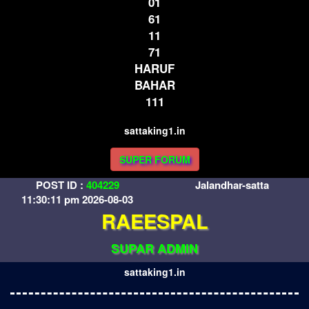
01
61
11
71
HARUF
BAHAR
111
sattaking1.in
SUPER FORUM
POST ID :
404229
Jalandhar-satta
11:30:11 pm 2026-08-03
RAEESPAL
SUPAR ADMIN
sattaking1.in