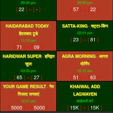
09:30 pm
06:00 pm
[
22
] = [
-
]
[
57
] = [
22
]
HAIDARABAD TODAY
SATTA-KING
सट्टा-किंग
-
-
02:01 pm
हैदराबाद टुडे
[
23
] = [
81
]
11:15 am
[
71
] = [
09
]
HARIDWAR SUPER
हरिद्वार
AGRA MORNING
आगरा
-
-
सुपर
मोर्निंग
03:00 pm
10:15 am
[
65
] = [
27
]
[
51
] = [
63
]
YOUR GAME RESULT
गेम
KHAIWAL ADD
-
रिजल्ट लगवाएं
LAGWAYEN
12:01 am
खाईवाली करें
[
5000
] = [
5000
]
[
15K
] = [
15K
]