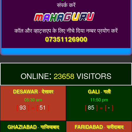
संपर्क करें
कॉल और व्हाट्सएप के लिए नीचे दिया नम्बर प्रयोग करें
07351126900
:
ONLINE
23658
VISITORS
DESAWAR
देसावर
GALI
गली
-
-
05:30 am
11:50 pm
[
93
] = [
51
]
[
85
] = [
-
]
GHAZIABAD
गाजियाबाद
FARIDABAD
फरीदाबाद
-
-