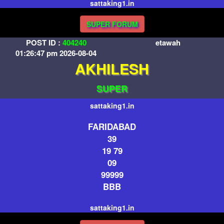
sattaking1.in
SUPER FORUM
POST ID :
404240
etawah
01:26:47 pm 2026-08-04
AKHILESH
SUPER
sattaking1.in
FARIDABAD
39
19 79
09
99999
BBB
sattaking1.in