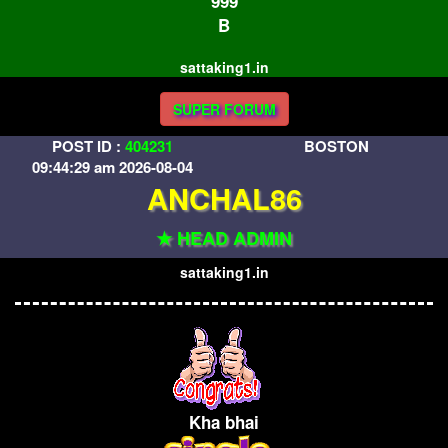
999
B
sattaking1.in
SUPER FORUM
POST ID :
404231
BOSTON
09:44:29 am 2026-08-04
ANCHAL86
★ HEAD ADMIN
sattaking1.in
Kha bhai