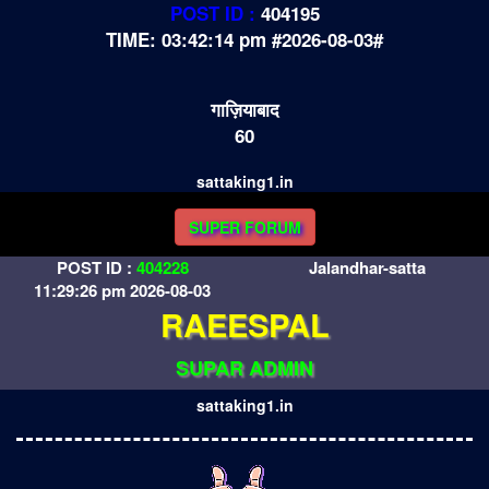
POST ID :
404195
TIME: 03:42:14 pm #2026-08-03#
गाज़ियाबाद
60
sattaking1.in
SUPER FORUM
POST ID :
404228
Jalandhar-satta
11:29:26 pm 2026-08-03
RAEESPAL
SUPAR ADMIN
sattaking1.in