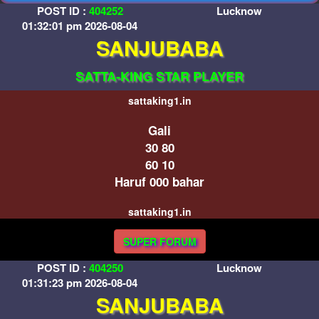
POST ID :
404252
Lucknow
01:32:01 pm 2026-08-04
SANJUBABA
SATTA-KING STAR PLAYER
sattaking1.in
Gali
30 80
60 10
Haruf 000 bahar
sattaking1.in
SUPER FORUM
POST ID :
404250
Lucknow
01:31:23 pm 2026-08-04
SANJUBABA