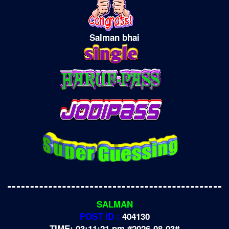
Salman bhai
SALMAN
POST ID :
404130
TIME: 03:11:21 pm #2026-08-03#