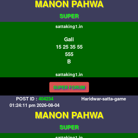
MANON PAHWA
SUPER
sattaking1.in
Gali
15 25 35 55
555
B
sattaking1.in
SUPER FORUM
POST ID :
404234
Haridwar-satta-game
01:24:11 pm 2026-08-04
MANON PAHWA
SUPER
sattaking1.in