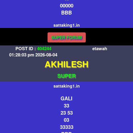
00000
BBB
sattaking1.in
SUPER FORUM
POST ID :
404244
etawah
01:28:03 pm 2026-08-04
AKHILESH
SUPER
sattaking1.in
GALI
33
23 53
03
33333