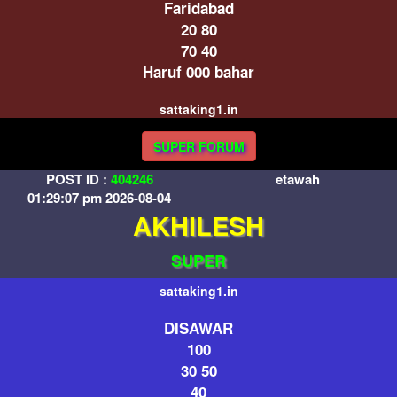
Faridabad
20 80
70 40
Haruf 000 bahar
sattaking1.in
SUPER FORUM
POST ID :
404246
etawah
01:29:07 pm 2026-08-04
AKHILESH
SUPER
sattaking1.in
DISAWAR
100
30 50
40