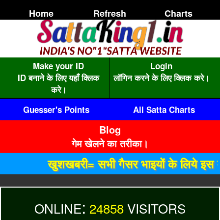
Home
Refresh
Charts
Make your ID
Login
ID बनाने के लिए यहाँ क्लिक
लॉगिन करने के लिए क्लिक करे।
करे।
Guesser's Points
All Satta Charts
Blog
गेम खेलने का तरीका।
खुशखबरी= सभी गैसर भाइयों के लिये इस म
:
ONLINE
24858
VISITORS