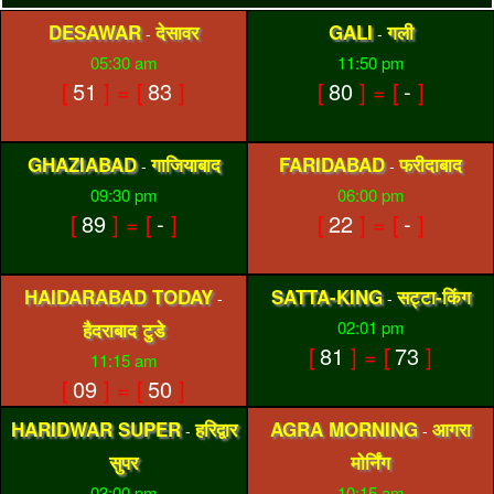
DESAWAR
देसावर
GALI
गली
-
-
05:30 am
11:50 pm
[
51
] = [
83
]
[
80
] = [
-
]
GHAZIABAD
गाजियाबाद
FARIDABAD
फरीदाबाद
-
-
09:30 pm
06:00 pm
[
89
] = [
-
]
[
22
] = [
-
]
HAIDARABAD TODAY
SATTA-KING
सट्टा-किंग
-
-
02:01 pm
हैदराबाद टुडे
[
81
] = [
73
]
11:15 am
[
09
] = [
50
]
HARIDWAR SUPER
हरिद्वार
AGRA MORNING
आगरा
-
-
सुपर
मोर्निंग
03:00 pm
10:15 am