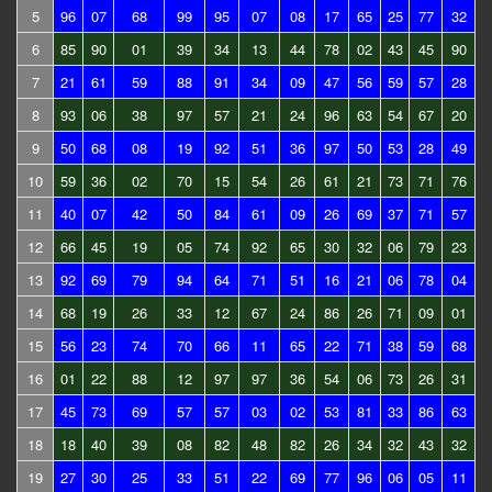
5
96
07
68
99
95
07
08
17
65
25
77
32
6
85
90
01
39
34
13
44
78
02
43
45
90
7
21
61
59
88
91
34
09
47
56
59
57
28
8
93
06
38
97
57
21
24
96
63
54
67
20
9
50
68
08
19
92
51
36
97
50
53
28
49
10
59
36
02
70
15
54
26
61
21
73
71
76
11
40
07
42
50
84
61
09
26
69
37
71
57
12
66
45
19
05
74
92
65
30
32
06
79
23
13
92
69
79
94
64
71
51
16
21
06
78
04
14
68
19
26
33
12
67
24
86
26
71
09
01
15
56
23
74
70
66
11
65
22
71
38
59
68
16
01
22
88
12
97
97
36
54
06
73
26
31
17
45
73
69
57
57
03
02
53
81
33
86
63
18
18
40
39
08
82
48
82
26
34
32
43
32
19
27
30
25
33
51
22
69
77
96
06
05
11